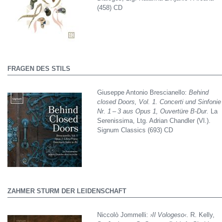
(458) CD
FRAGEN DES STILS
Giuseppe Antonio Brescianello:
Behind
closed Doors, Vol. 1. Concerti und Sinfonie
Nr. 1 – 3 aus Opus 1, Ouvertüre B-Dur.
La
Serenissima, Ltg. Adrian Chandler (Vl.).
Signum Classics (693) CD
ZAHMER STURM DER LEIDENSCHAFT
Niccolò Jommelli:
›Il Vologeso‹
. R. Kelly,