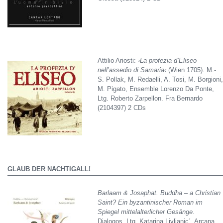
Attilio Ariosti:
›La profezia d’Eliseo
nell’assedio di Samaria‹
(Wien 1705). M.-
S. Pollak, M. Redaelli, A. Tosi, M. Borgioni,
M. Pigato, Ensemble Lorenzo Da Ponte,
Ltg. Roberto Zarpellon. Fra Bernardo
(2104397) 2 CDs
GLAUB DER NACHTIGALL!
Barlaam & Josaphat. Buddha – a Christian
Saint? Ein byzantinischer Roman im
Spiegel mittelalterlicher Gesänge.
Dialogos, Ltg. Katarina Livljanic´. Arcana