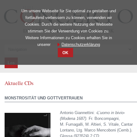
Um unsere Webseite für Sie optimal zu gestalten und
fortlaufend verbessern zu können, verwenden wir
Cookies. Durch die weitere Nutzung der Webseite
stimmen Sie der Verwendung von Cookies zu.
Weitere Informationen zu Cookies erhalten Sie in
unserer
Datenschutzerklärung
Zielseite
OK
Aktuelle CDs
MONSTROSITÄT UND GOTTVERTRAUEN
Antonio Giannettini:
›L’uomo in bivio‹
(Modena 1687).
Fr. Boncompagni,
M. Fumagalli, M. Altieri, S. Vitale, Cantar
Lontano, Ltg. Marco Mencoboni (Cemb.).
Glossa (923524) 2 CD