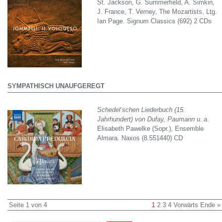
St. Jackson, G. Summerfield, A. Simkin,
J. France, T. Verney, The Mozartists, Ltg.
Ian Page. Signum Classics (692) 2 CDs
SYMPATHISCH UNAUFGEREGT
Schedel’schen Liederbuch (15.
Jahrhundert) von Dufay, Paumann u. a.
Elisabeth Pawelke (Sopr.), Ensemble
Almara. Naxos (8.551440) CD
Seite 1 von 4
1
2
3
4
Vorwärts
Ende »