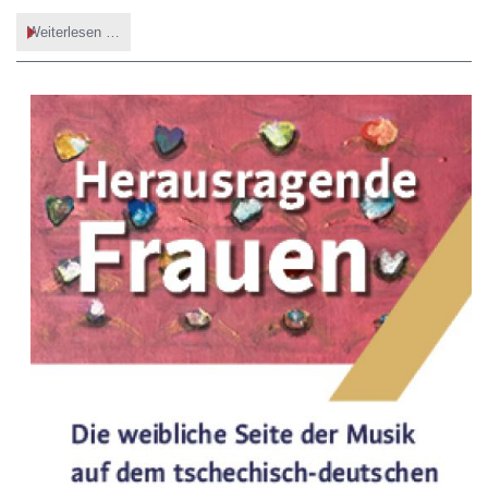
Concerto
Weiterlesen …
–
Das
Magazin
für
Alte
Musik,
Nr.
316
(2.
Quartal
2026)