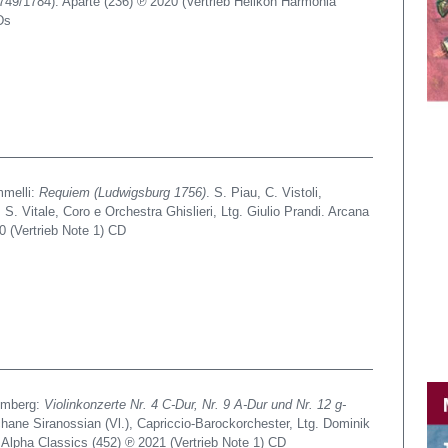
49/1784). Aparte (236) ℗ 2020 (Vertrieb Helikon Harmonia
Ds
mmelli:
Requiem (Ludwigsburg 1756)
. S. Piau, C. Vistoli,
 S. Vitale, Coro e Orchestra Ghislieri, Ltg. Giulio Prandi. Arcana
0 (Vertrieb Note 1) CD
omberg:
Violinkonzerte Nr. 4 C-Dur, Nr. 9 A-Dur und Nr. 12 ­g-
ane Siranossian (Vl.), Capriccio-Barockorchester, Ltg. Dominik
). Alpha Classics (452) ℗ 2021 (Vertrieb Note 1) CD