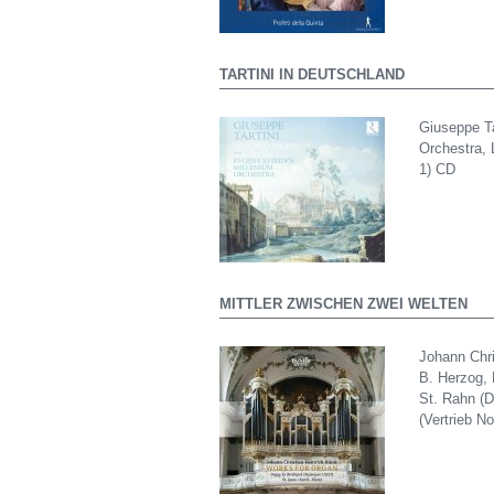
TARTINI IN DEUTSCHLAND
Giuseppe Ta
Orchestra, 
1) CD
MITTLER ZWISCHEN ZWEI WELTEN
Johann Chri
B. Herzog, 
St. Rahn (D
(Vertrieb N