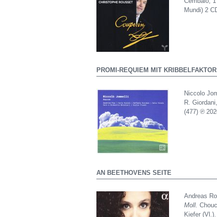
Cembalo, 17
Mundi) 2 C
PROMI-REQUIEM MIT KRIBBELFAKTOR
Niccolo Jo
R. Giordani,
(477) ℗ 202
AN BEETHOVENS SEITE
Andreas R
Moll.
Chouch
Kiefer (Vl.