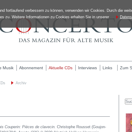
und fortlaufend verbessern zu können, verwenden wir Cookies. Durch die wei
s zu. Weitere Informationen zu Cookies erhalten Sie in unserer
Datens
e Musik
Abonnement
Aktuelle CDs
Interviews
Links
Zum 
CDs
Archiv
Suc
is Couperin: Pièces de clavecin.
Christophe Rousset (Goujon-