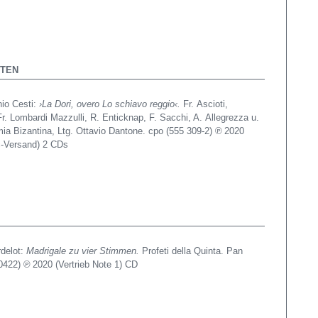
ÄTEN
nio Cesti:
›La Dori, overo Lo schiavo reggio‹.
Fr. Ascioti,
Fr. Lombardi Mazzulli, R. Enticknap, F. Sacchi, A. Allegrezza u.
ia Bizantina, Ltg. Ottavio Dantone. cpo (555 309-2) ℗ 2020
pc-Versand) 2 CDs
rdelot:
Madrigale zu vier Stimmen.
Profeti della Quinta. Pan
0422) ℗ 2020 (Vertrieb Note 1) CD