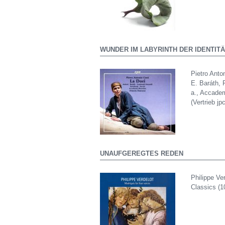
WUNDER IM LABYRINTH DER IDENTIT
Pietro Anto
E. Baráth, 
a., Accadem
(Vertrieb j
UNAUFGEREGTES REDEN
Philippe Ve
Classics (1