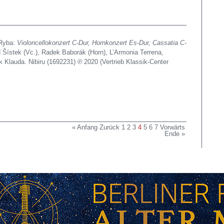
Ryba:
Violoncellokonzert C-Dur, Hornkonzert Es-Dur, Cassatia C-
Šístek (Vc.), Radek Baborák (Horn), L’Armonia Terrena,
k Klauda. Nibiru (1692231) ℗ 2020 (Vertrieb Klassik-Center
« Anfang
Zurück
1
2
3
4
5
6
7
Vorwärts
Ende »