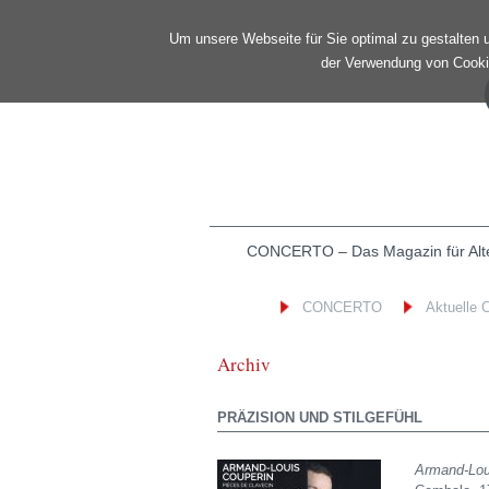
Um unsere Webseite für Sie optimal zu gestalten 
der Verwendung von Cookie
Navigation
CONCERTO – Das Magazin für Alt
überspringen
CONCERTO
Aktuelle 
Archiv
PRÄZISION UND STILGEFÜHL
Armand-Lou