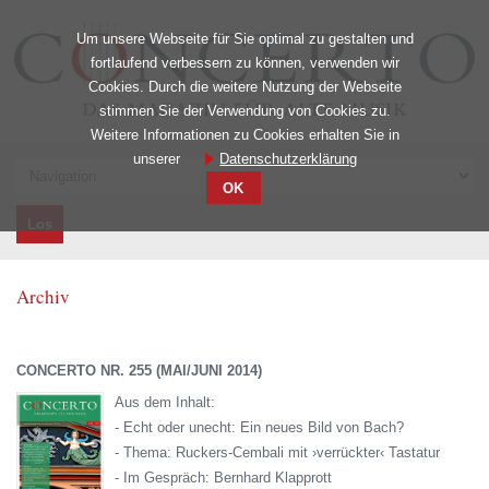
Um unsere Webseite für Sie optimal zu gestalten und
fortlaufend verbessern zu können, verwenden wir
Cookies. Durch die weitere Nutzung der Webseite
stimmen Sie der Verwendung von Cookies zu.
Weitere Informationen zu Cookies erhalten Sie in
unserer
Datenschutzerklärung
Zielseite
OK
Archiv
CONCERTO NR. 255 (MAI/JUNI 2014)
Aus dem Inhalt:
- Echt oder unecht: Ein neues Bild von Bach?
- Thema: Ruckers-Cembali mit ›verrückter‹ Tastatur
- Im Gespräch: Bernhard Klapprott