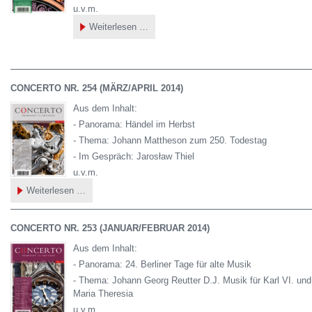
u.v.m.
CONCERTO
Weiterlesen …
Nr.
255
(Mai/Juni
2014)
CONCERTO NR. 254 (MÄRZ/APRIL 2014)
Aus dem Inhalt:
- Panorama: Händel im Herbst
- Thema: Johann Mattheson zum 250. Todestag
- Im Gespräch: Jarosław Thiel
u.v.m.
CONCERTO
Weiterlesen …
Nr.
254
(März/April
2014)
CONCERTO NR. 253 (JANUAR/FEBRUAR 2014)
Aus dem Inhalt:
- Panorama: 24. Berliner Tage für alte Musik
- Thema: Johann Georg Reutter D.J. Musik für Karl VI. und
Maria Theresia
u.v.m.