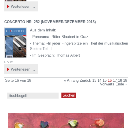
CONCERTO
Weiterlesen …
Nr.
253
(Januar/Februar
2014)
CONCERTO NR. 252 (NOVEMBER/DEZEMBER 2013)
Aus dem Inhalt:
- Panorama: Ritter Blaubart in Graz
- Thema: »In jeder Fingerspitze ein Theil der musikalischen
Seele« Teil II
- Im Gespräch: Thomas Albert
u.v.m.
CONCERTO
Weiterlesen …
Nr.
252
(November/Dezember
Seite 16 von 19
« Anfang
Zurück
13
14
15
16
17
18
19
2013)
Vorwärts
Ende »
Suche